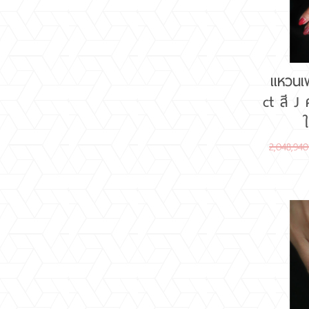
แหวนเ
ct สี 
2,048,94