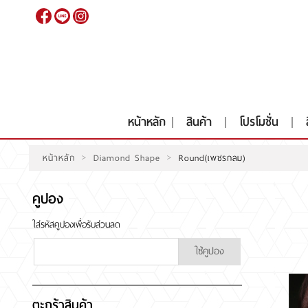
เข้าสู่
ระบบ
|
สมัคร
สมาชิก
หน้าหลัก
สินค้า
โปรโมชั่น
>
>
หน้าหลัก
Diamond Shape
Round(เพชรกลม)
หน้าหลัก
สินค้า
โปรโมชั่น
คูปอง
สินค้าประมูล
สั่งเพชร GIA นำเข้า
ใส่รหัสคูปองเพื่อรับส่วนลด
ใช้คูปอง
RARE DIAMOND
ติดต่อเรา
เกี่ยวกับเรา
รีวิวลูกค้า
ตะกร้าสินค้า