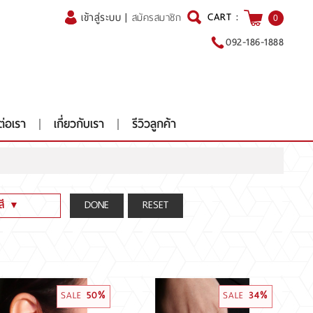
CART :
เข้าสู่ระบบ
|
สมัครสมาชิก
0
092-186-1888
ต่อเรา
เกี่ยวกับเรา
รีวิวลูกค้า
สี
▼
y color[Yellow]
y color[Green,Pink,Blue .etc]
F (น้ำ 100-99-98)(Colorless)
SALE
50%
SALE
34%
I J (น้ำ 97-96-95-94)(Nearcolorless)