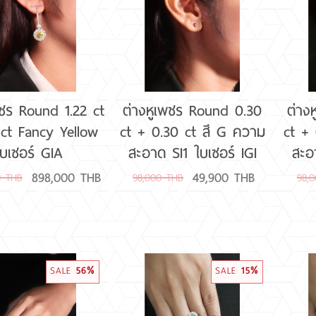
2,000,000 - 3,000,000
4CT - 5.99CT
K-Z 
3,000,001 ขึ้นไป
6CT ขึ้นไป
พชร Round 1.22 ct
ต่างหูเพชร Round 0.30
ต่าง
 ct Fancy Yellow
ct + 0.30 ct สี G ความ
ct +
ใบเซอร์ GIA
สะอาด SI1 ใบเซอร์ IGI
สะอ
898,000 THB
49,900 THB
0 THB
98,000 THB
98,
SALE
56%
SALE
15%