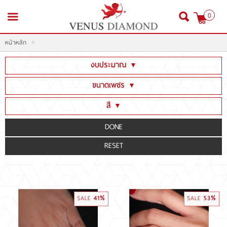
0
>
หน้าหลัก
สมัครสมาชิก
เข้าสู่ระบบ
งบประมาณ
▼
ต่ำกว่า 100,000
ขนาดเพชร
▼
100,001 - 300,000
ต่ำกว่า 1 CT
สี
▼
300,001 - 600,000
หน้าหลัก
1CT - 1.99CT
Fancy color[Yellow]
600,001 - 1,999,000
2CT - 2.99CT
Fancy color[Green,Pink,Blue .etc]
สินค้า
2,000,000 - 3,000,000
3CT - 3.99CT
D E F (น้ำ 100-99-98)(Colorless)
3,000,001 ขึ้นไป
โปรโมชั่น
4CT - 5.99CT
G H I J (น้ำ 97-96-95-94)(Nearcolorless)
6CT ขึ้นไป
K-Z (น้ำ 93 และต่ำกว่า)
สินค้าประมูล
41%
53%
SALE
SALE
สั่งเพชร GIA นำเข้า