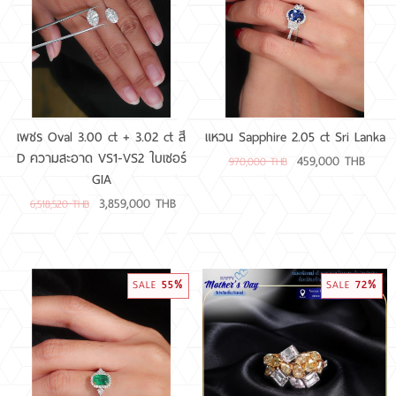
RARE DIAMOND
ติดต่อเรา
เกี่ยวกับเรา
เพชร Oval 3.00 ct + 3.02 ct สี
แหวน Sapphire 2.05 ct Sri Lanka
D ความสะอาด VS1-VS2 ใบเซอร์
459,000 THB
970,000 THB
รีวิวลูกค้า
GIA
3,859,000 THB
6,518,520 THB
55%
72%
SALE
SALE