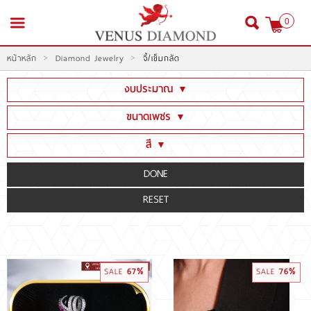
0
>
>
หน้าหลัก
Diamond Jewelry
จี้/เข็มกลัด
สมัครสมาชิก
เข้าสู่ระบบ
งบประมาณ
▼
ต่ำกว่า 100,000
ขนาดเพชร
▼
100,001 - 300,000
ต่ำกว่า 1 CT
สี
▼
300,001 - 600,000
หน้าหลัก
1CT - 1.99CT
Fancy color[Yellow]
600,001 - 1,999,000
2CT - 2.99CT
Fancy color[Green,Pink,Blue .etc]
สินค้า
2,000,000 - 3,000,000
3CT - 3.99CT
D E F (น้ำ 100-99-98)(Colorless)
3,000,001 ขึ้นไป
โปรโมชั่น
4CT - 5.99CT
G H I J (น้ำ 97-96-95-94)(Nearcolorless)
6CT ขึ้นไป
K-Z (น้ำ 93 และต่ำกว่า)
สินค้าประมูล
67%
76%
SALE
SALE
สั่งเพชร GIA นำเข้า