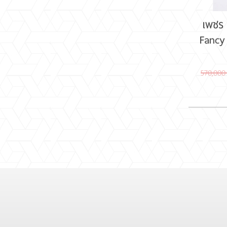
เพชร
Fanc
570,000