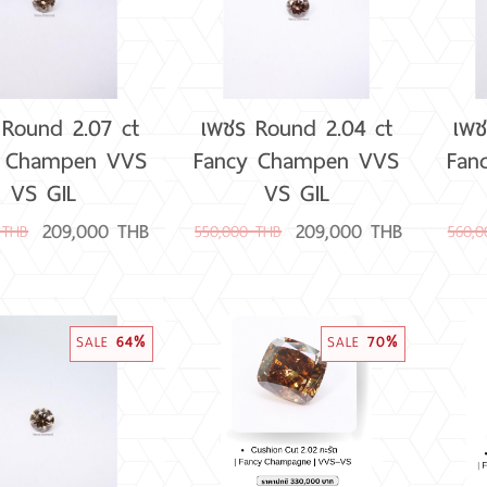
 Round 2.07 ct
เพชร Round 2.04 ct
เพช
y Champen VVS
Fancy Champen VVS
Fan
VS GIL
VS GIL
209,000 THB
209,000 THB
 THB
550,000 THB
560,
SALE
64%
SALE
70%