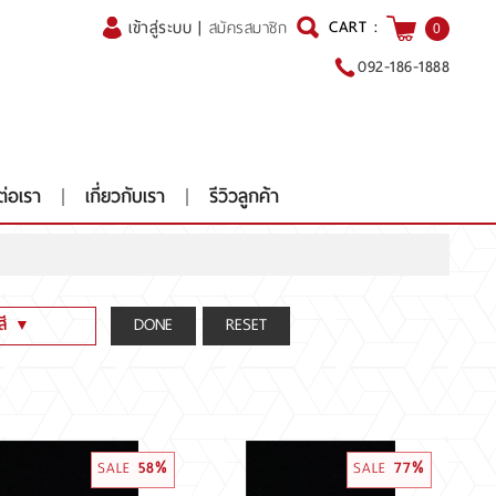
CART :
เข้าสู่ระบบ
|
สมัครสมาชิก
0
092-186-1888
ต่อเรา
เกี่ยวกับเรา
รีวิวลูกค้า
สี
▼
y color[Yellow]
y color[Green,Pink,Blue .etc]
F (น้ำ 100-99-98)(Colorless)
SALE
58%
SALE
77%
I J (น้ำ 97-96-95-94)(Nearcolorless)