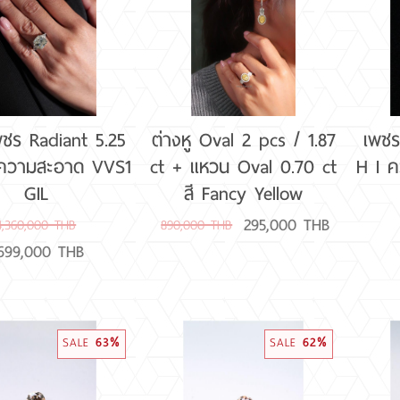
2,000,000 - 3,000,000
4CT - 5.99CT
K-Z 
3,000,001 ขึ้นไป
6CT ขึ้นไป
ชร Radiant 5.25
ต่างหู Oval 2 pcs / 1.87
เพชร
J ความสะอาด VVS1
ct + แหวน Oval 0.70 ct
H I 
GIL
สี Fancy Yellow
295,000 THB
4,360,000 THB
890,000 THB
,699,000 THB
SALE
63%
SALE
62%