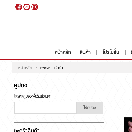
เข้าสู่
ระบบ
|
สมัคร
สมาชิก
หน้าหลัก
สินค้า
โปรโมชั่น
>
หน้าหลัก
เพชรหลุดจำนำ
หน้าหลัก
สินค้า
โปรโมชั่น
คูปอง
สินค้าประมูล
สั่งเพชร GIA นำเข้า
ใส่รหัสคูปองเพื่อรับส่วนลด
ใช้คูปอง
RARE DIAMOND
ติดต่อเรา
เกี่ยวกับเรา
รีวิวลูกค้า
ตะกร้าสินค้า