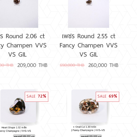
ร Round 2.06 ct
เพชร Round 2.55 ct
cy Champen VVS
Fancy Champen VVS
VS GIL
VS GIL
209,000 THB
260,000 THB
000 THB
690,000 THB
SALE
72%
SALE
69%