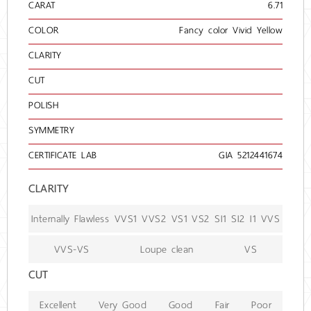
CARAT
6.71
COLOR
Fancy color Vivid Yellow
CLARITY
CUT
POLISH
SYMMETRY
CERTIFICATE LAB
GIA 5212441674
CLARITY
Internally Flawless
VVS1
VVS2
VS1
VS2
SI1
SI2
I1
VVS
VVS-VS
Loupe clean
VS
CUT
Excellent
Very Good
Good
Fair
Poor