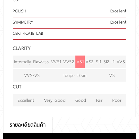
POLISH
Excellent
SYMMETRY
Excellent
CERTIFICATE LAB
CLARITY
Internally Flawless
VVS1
VVS2
VS1
VS2
SI1
SI2
I1
VVS
VVS-VS
Loupe clean
VS
CUT
Excellent
Very Good
Good
Fair
Poor
รายละเอียดสินค้า