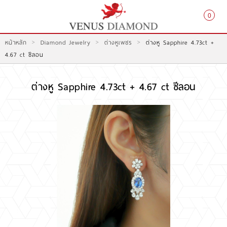
0
>
>
>
หน้าหลัก
Diamond Jewelry
ต่างหูเพชร
ต่างหู Sapphire 4.73ct +
สมัครสมาชิก
เข้าสู่ระบบ
4.67 ct ซีลอน
ต่างหู Sapphire 4.73ct + 4.67 ct ซีลอน
หน้าหลัก
สินค้า
โปรโมชั่น
สินค้าประมูล
สั่งเพชร GIA นำเข้า