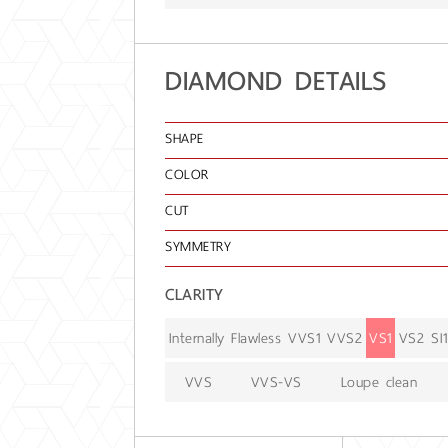
DIAMOND DETAILS
SHAPE
COLOR
CUT
SYMMETRY
CLARITY
Internally Flawless
VVS1
VVS2
VS1
VS2
SI1
VVS
VVS-VS
Loupe clean