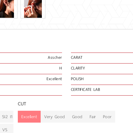
Asscher
CARAT
H
CLARITY
Excellent
POLISH
CERTIFICATE LAB
CUT
SI2
I1
Excellent
Very Good
Good
Fair
Poor
VS