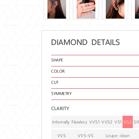
DIAMOND DETAILS
SHAPE
COLOR
CUT
SYMMETRY
CLARITY
Internally Flawless
VVS1
VVS2
VS1
VS2
SI1
VVS
VVS-VS
Loupe clean