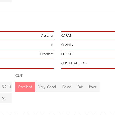
Asscher
CARAT
H
CLARITY
Excellent
POLISH
CERTIFICATE LAB
CUT
SI2
I1
Excellent
Very Good
Good
Fair
Poor
VS