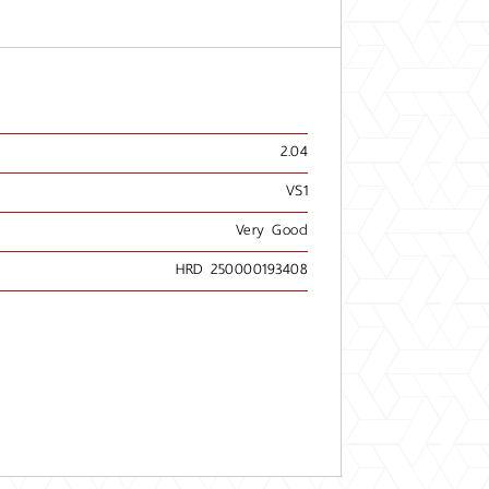
2.04
VS1
Very Good
HRD 250000193408