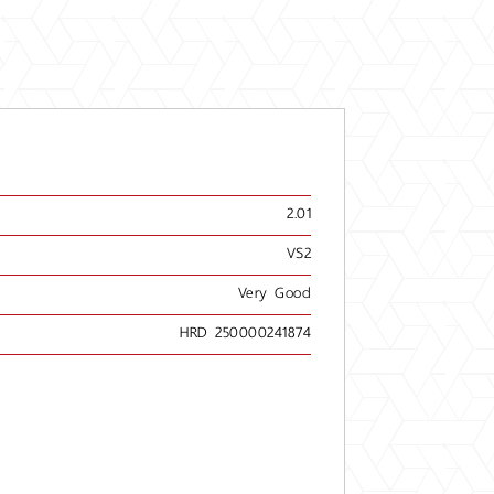
2.01
VS2
Very Good
HRD 250000241874