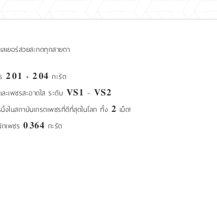
เล่นเลเยอร์สวยสะกดทุกสายตา
ร 𝟐.𝟎𝟏 + 𝟐.𝟎𝟒 กะรัต
𝐫 และเพชรสะอาดใส ระดับ 𝐕𝐒𝟏 – 𝐕𝐒𝟐
ในสถาบันเกรดเพชรที่ดีที่สุดในโลก ทั้ง 𝟐 เม็ด!
นักเพชร 𝟎.𝟑𝟔𝟒 กะรัต