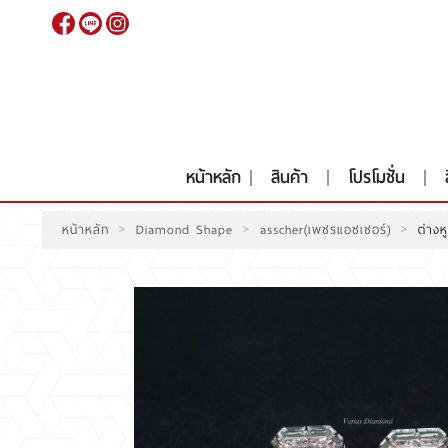
เข้าสู่
ระบบ
|
สมัคร
สมาชิก
หน้าหลัก
สินค้า
โปรโมชั่น
>
>
>
หน้าหลัก
Diamond Shape
asscher(เพชรแอชเชอร์)
ต่าง
หน้าหลัก
สินค้า
โปรโมชั่น
สินค้าประมูล
สั่งเพชร GIA นำเข้า
RARE DIAMOND
ติดต่อเรา
เกี่ยวกับเรา
รีวิวลูกค้า