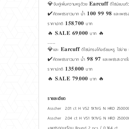
💎จับคู่เพิ่มความหรูด้วย 𝐄𝐚𝐫𝐜𝐮𝐟𝐟 ดีไซน์แบบ
✔️คัดเพชรขาวมาก น้ำ 𝟏𝟎𝟎 𝟗𝟗 𝟗𝟖 และเพชร
ราคาปกติ 𝟏𝟓𝟖,𝟕𝟎𝟎 บาท
🔥 𝐒𝐀𝐋𝐄 𝟔𝟗,𝟎𝟎𝟎 บาท 🔥
-----
💎และ 𝐄𝐚𝐫𝐜𝐮𝐟𝐟 ดีไซน์ทรงโค้งเรียบหรู ใส่ง
✔️คัดเพชรขาวมาก น้ำ 𝟗𝟖 𝟗𝟕 และเพชรสะอาดใ
ราคาปกติ 𝟏𝟑𝟓,𝟎𝟎𝟎 บาท
🔥 𝐒𝐀𝐋𝐄 𝟕𝟗,𝟎𝟎𝟎 บาท 🔥
รายละเอียด
Asscher 2.01 ct H VS2 1X1VG N HRD 25000
Asscher 2.04 ct H VS1 1X1VG N HRD 25000
+เพชรกอบเรือน Round 2 pcs / 0.364 ct