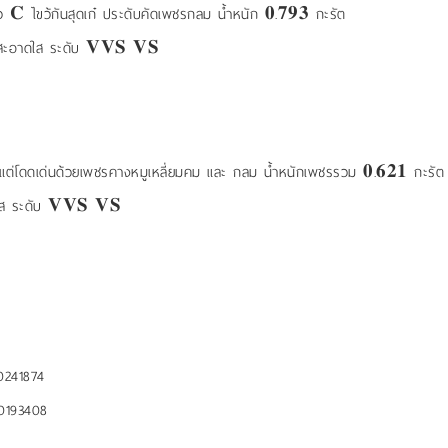
ตัว 𝐂 ไขว้กันสุดเก๋ ประดับคัดเพชรกลม น้ำหนัก 𝟎.𝟕𝟗𝟑 กะรัต
สะอาดใส ระดับ 𝐕𝐕𝐒 𝐕𝐒
่าย แต่โดดเด่นด้วยเพชรคางหมูเหลี่ยมคม และ กลม น้ำหนักเพชรรวม 𝟎.𝟔𝟐𝟏 กะรัต
ส ระดับ 𝐕𝐕𝐒 𝐕𝐒
0241874
0193408