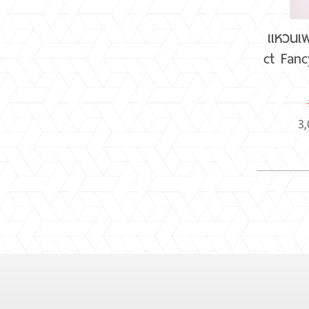
แหวนเพ
ct Fan
3