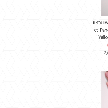
แหวนเพ
ct Fa
Yell
2