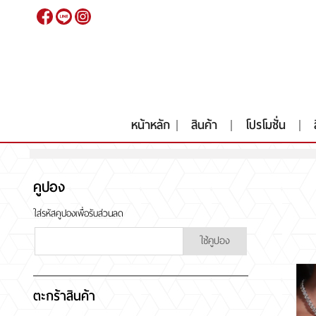
เข้าสู่
ระบบ
|
สมัคร
สมาชิก
หน้าหลัก
สินค้า
โปรโมชั่น
คูปอง
หน้าหลัก
สินค้า
โปรโมชั่น
ใส่รหัสคูปองเพื่อรับส่วนลด
สินค้าประมูล
สั่งเพชร GIA นำเข้า
ใช้คูปอง
RARE DIAMOND
ติดต่อเรา
เกี่ยวกับเรา
ตะกร้าสินค้า
รีวิวลูกค้า