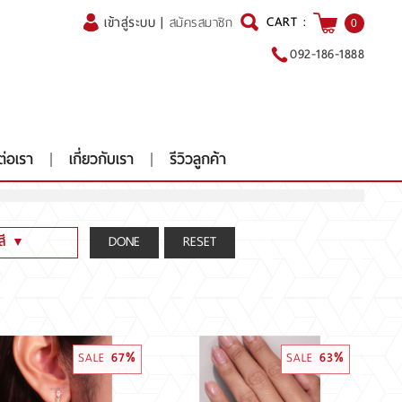
CART :
เข้าสู่ระบบ
|
สมัครสมาชิก
0
092-186-1888
ต่อเรา
เกี่ยวกับเรา
รีวิวลูกค้า
สี
▼
y color[Yellow]
y color[Green,Pink,Blue .etc]
F (น้ำ 100-99-98)(Colorless)
SALE
67%
SALE
63%
I J (น้ำ 97-96-95-94)(Nearcolorless)
(น้ำ 93 และต่ำกว่า)