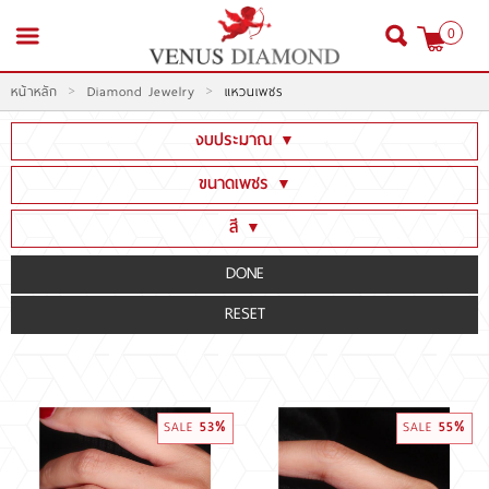
0
>
>
หน้าหลัก
Diamond Jewelry
แหวนเพชร
สมัครสมาชิก
เข้าสู่ระบบ
งบประมาณ
▼
ต่ำกว่า 100,000
ขนาดเพชร
▼
100,001 - 300,000
ต่ำกว่า 1 CT
สี
▼
300,001 - 600,000
หน้าหลัก
1CT - 1.99CT
Fancy color[Yellow]
600,001 - 1,999,000
2CT - 2.99CT
Fancy color[Green,Pink,Blue .etc]
สินค้า
2,000,000 - 3,000,000
3CT - 3.99CT
D E F (น้ำ 100-99-98)(Colorless)
3,000,001 ขึ้นไป
โปรโมชั่น
4CT - 5.99CT
G H I J (น้ำ 97-96-95-94)(Nearcolorless)
6CT ขึ้นไป
K-Z (น้ำ 93 และต่ำกว่า)
สินค้าประมูล
53%
55%
SALE
SALE
สั่งเพชร GIA นำเข้า