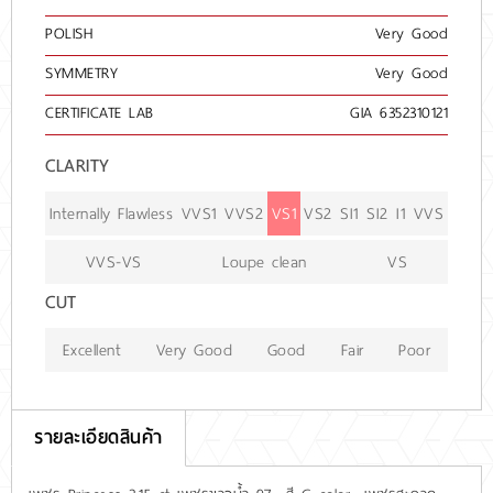
POLISH
Very Good
SYMMETRY
Very Good
CERTIFICATE LAB
GIA 6352310121
CLARITY
Internally Flawless
VVS1
VVS2
VS1
VS2
SI1
SI2
I1
VVS
VVS-VS
Loupe clean
VS
CUT
Excellent
Very Good
Good
Fair
Poor
รายละเอียดสินค้า