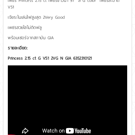
เพชร Princess 2.15 ct เพชรขาวน้ำ 97 สี G color เพชรสะอาด
VS1
เจียระไนเล่นไฟสูงสุด 2Very Good
เพชรสวยใสไม่ติดฟลู
พร้อมเซอร์จากสถาบัน GIA
รายละเอียด:
Princess 2.15 ct G VS1 2VG N GIA 6352310121