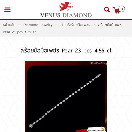
0
>
>
>
หน้าหลัก
Diamond Jewelry
กำไล/สร้อยมือเพชร
สร้อยข้อมือเพชร
สมัครสมาชิก
เข้าสู่ระบบ
Pear 23 pcs 4.55 ct
สร้อยข้อมือเพชร Pear 23 pcs 4.55 ct
หน้าหลัก
สินค้า
โปรโมชั่น
สินค้าประมูล
สั่งเพชร GIA นำเข้า