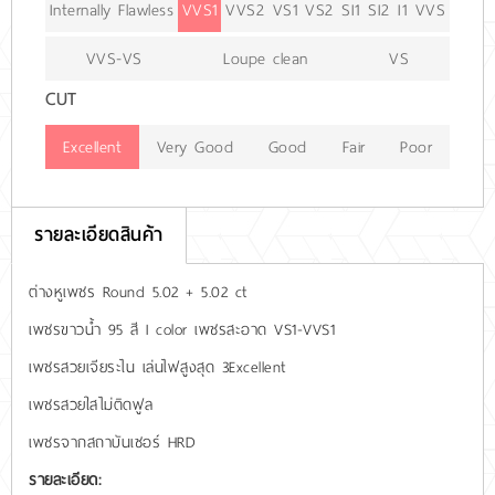
Internally Flawless
VVS1
VVS2
VS1
VS2
SI1
SI2
I1
VVS
VVS-VS
Loupe clean
VS
CUT
Excellent
Very Good
Good
Fair
Poor
รายละเอียดสินค้า
ต่างหูเพชร Round 5.02 + 5.02 ct
เพชรขาวน้ำ 95 สี I color เพชรสะอาด VS1-VVS1
เพชรสวยเจียระไน เล่นไฟสูงสุด 3Excellent
เพชรสวยใสไม่ติดฟูล
เพชรจากสถาบันเซอร์ HRD
รายละเอียด: