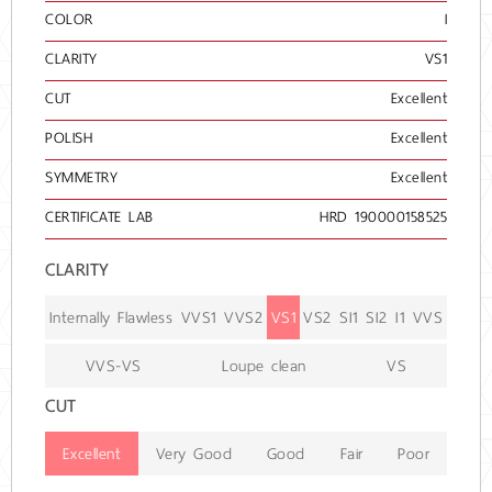
COLOR
I
CLARITY
VS1
CUT
Excellent
POLISH
Excellent
SYMMETRY
Excellent
CERTIFICATE LAB
HRD 190000158525
CLARITY
Internally Flawless
VVS1
VVS2
VS1
VS2
SI1
SI2
I1
VVS
VVS-VS
Loupe clean
VS
CUT
Excellent
Very Good
Good
Fair
Poor