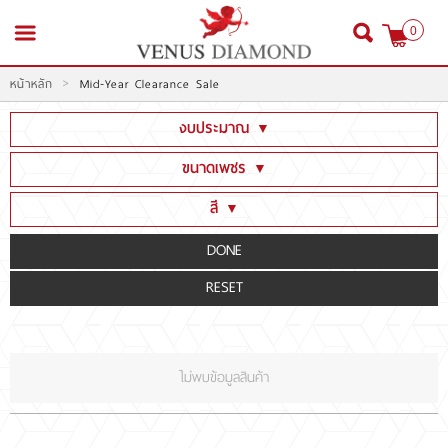
0
>
หน้าหลัก
Mid-Year Clearance Sale
สมัครสมาชิก
เข้าสู่ระบบ
งบประมาณ
▼
ต่ำกว่า 100,000
ขนาดเพชร
▼
100,001 - 300,000
ต่ำกว่า 1 CT
สี
▼
300,001 - 600,000
หน้าหลัก
1CT - 1.99CT
Fancy color[Yellow]
600,001 - 1,999,000
2CT - 2.99CT
Fancy color[Green,Pink,Blue .etc]
สินค้า
2,000,000 - 3,000,000
3CT - 3.99CT
D E F (น้ำ 100-99-98)(Colorless)
3,000,001 ขึ้นไป
โปรโมชั่น
4CT - 5.99CT
G H I J (น้ำ 97-96-95-94)(Nearcolorless)
6CT ขึ้นไป
K-Z (น้ำ 93 และต่ำกว่า)
ไม่พบข้อมูลสินค้า
สินค้าประมูล
สั่งเพชร GIA นำเข้า